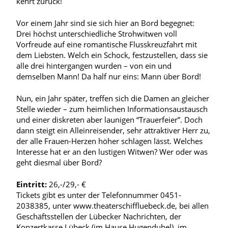
kehrt zurück!
Vor einem Jahr sind sie sich hier an Bord begegnet:
Drei höchst unterschiedliche Strohwitwen voll
Vorfreude auf eine romantische Flusskreuzfahrt mit
dem Liebsten. Welch ein Schock, festzustellen, dass sie
alle drei hintergangen wurden – von ein und
demselben Mann! Da half nur eins: Mann über Bord!
Nun, ein Jahr später, treffen sich die Damen an gleicher
Stelle wieder – zum heimlichen Informationsaustausch
und einer diskreten aber launigen “Trauerfeier”. Doch
dann steigt ein Alleinreisender, sehr attraktiver Herr zu,
der alle Frauen-Herzen höher schlagen lässt. Welches
Interesse hat er an den lustigen Witwen? Wer oder was
geht diesmal über Bord?
Eintritt:
26,-/29,- €
Tickets gibt es unter der Telefonnummer 0451-
2038385, unter www.theaterschiffluebeck.de, bei allen
Geschäftsstellen der Lübecker Nachrichten, der
Konzertkasse Lübeck (im Hause Hugendubel), im