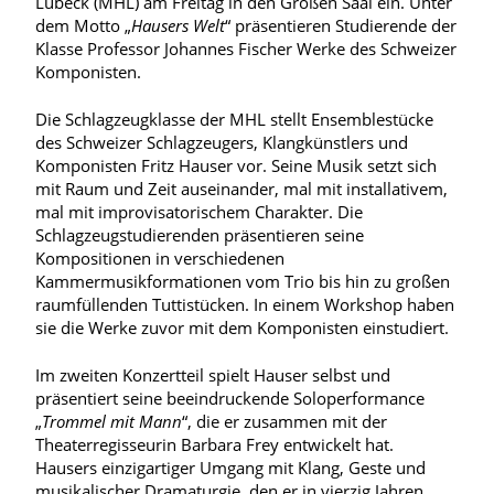
Lübeck (MHL) am Freitag in den Großen Saal ein. Unter
dem Motto „
Hausers Welt
“ präsentieren Studierende der
Klasse Professor Johannes Fischer Werke des Schweizer
Komponisten.
Die Schlagzeugklasse der MHL stellt Ensemblestücke
des Schweizer Schlagzeugers, Klangkünstlers und
Komponisten Fritz Hauser vor. Seine Musik setzt sich
mit Raum und Zeit auseinander, mal mit installativem,
mal mit improvisatorischem Charakter. Die
Schlagzeugstudierenden präsentieren seine
Kompositionen in verschiedenen
Kammermusikformationen vom Trio bis hin zu großen
raumfüllenden Tuttistücken. In einem Workshop haben
sie die Werke zuvor mit dem Komponisten einstudiert.
Im zweiten Konzertteil spielt Hauser selbst und
präsentiert seine beeindruckende Soloperformance
„
Trommel mit Mann
“, die er zusammen mit der
Theaterregisseurin Barbara Frey entwickelt hat.
Hausers einzigartiger Umgang mit Klang, Geste und
musikalischer Dramaturgie, den er in vierzig Jahren