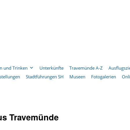
n und Trinken
Unterkünfte
Travemünde A-Z
Ausflugszi
stellungen
Stadtführungen SH
Museen
Fotogalerien
Onl
us Travemünde