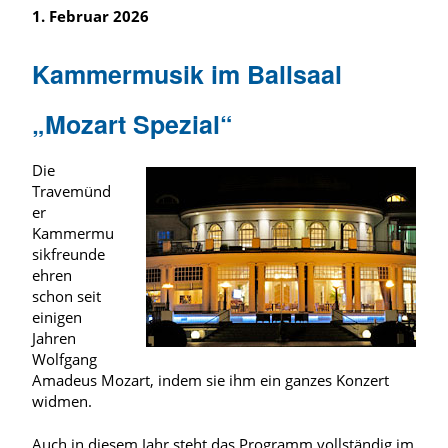
1. Februar 2026
Kammermusik im Ballsaal
„Mozart Spezial“
Die
Travemünd
er
Kammermu
sikfreunde
ehren
schon seit
einigen
Jahren
Wolfgang
Amadeus Mozart, indem sie ihm ein ganzes Konzert
widmen.
Auch in diesem Jahr steht das Programm vollständig im