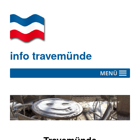
info travemünde
MENÜ
Travemünde