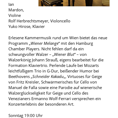
Ian
Mardon,
Violine
Rolf Herbrechtsmeyer, Violoncello
Yuko Hirose, Klavier
Erlesene Kammermusik rund um Wien bietet das neue
Programm „
Wiener Melange
“ mit den Hamburg
Chamber Players. Nicht fehlen darf da ein
schwungvoller Walzer – „
Wiener Blut
“ – von
Walzerkönig Johann Strauß, eigens bearbeitet für die
Formation Klaviertrio. Perlende Läufe bei Mozarts
leichtfüßigem Trio in G-Dur, beißender Humor bei
Beethovens „
Schneider Kakadu
„, Virtuoses für Geige
von Fritz Kreisler, Schwärmerisches für Cello von
Manuel de Falla sowie eine Parodie auf wienerische
Walzerglückseligkeit für Geige und Cello des
Venezianers Ermanno Wolf-Ferrari versprechen ein
Konzerterlebnis der besonderen Art.
Sonntag 19:00 Uhr