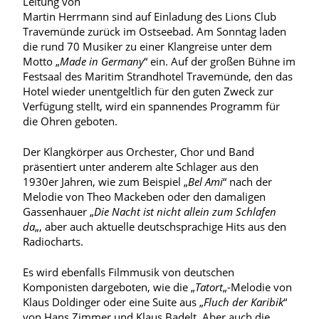
Leitung von
Martin Herrmann sind auf Einladung des Lions Club
Travemünde zurück im Ostseebad. Am Sonntag laden
die rund 70 Musiker zu einer Klangreise unter dem
Motto „
Made in Germany
“ ein. Auf der großen Bühne im
Festsaal des Maritim Strandhotel Travemünde, den das
Hotel wieder unentgeltlich für den guten Zweck zur
Verfügung stellt, wird ein spannendes Programm für
die Ohren geboten.
Der Klangkörper aus Orchester, Chor und Band
präsentiert unter anderem alte Schlager aus den
1930er Jahren, wie zum Beispiel „
Bel Ami
“ nach der
Melodie von Theo Mackeben oder den damaligen
Gassenhauer „
Die Nacht ist nicht allein zum Schlafen
da
„, aber auch aktuelle deutschsprachige Hits aus den
Radiocharts.
Es wird ebenfalls Filmmusik von deutschen
Komponisten dargeboten, wie die „
Tatort
„-Melodie von
Klaus Doldinger oder eine Suite aus „
Fluch der Karibik
“
von Hans Zimmer und Klaus Badelt. Aber auch die