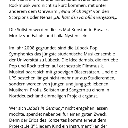
Rockmusik wird nicht zu kurz kommen, mit unter
anderem dem Ohrwurm „
Wind of Change
“ von den
Scorpions oder Nenas „
Du hast den Farbfilm vergessen
„.
Die Solisten werden dieses Mal Konstantin Busack,
Moritz von Fallois und Laila Nysten sein.
Im Jahr 2008 gegründet, sind die Lübeck Pop
Symphonics das jüngste studentische Musikensemble
der Universität zu Lübeck. Die Idee damals, die fortlebt:
Pop und Rock treffen auf orchestrale Filmmusik.
Musical paart sich mit groovigen Bläsersätzen. Und die
LPS bestehen längst nicht mehr nur aus Studierenden,
sondern werden von jungen und jung gebliebenen
Musikern, Profis, Solisten und Sängern zu einem in
Norddeutschland einmaligen Projekt ergänzt.
Wer sich „
Made in Germany
“ nicht entgehen lassen
möchte, spendet nebenbei für einen guten Zweck.
Denn der Erlös des Konzertes kommt erneut dem
Projekt „JeKi“ („Jedem Kind ein Instrument“) an der