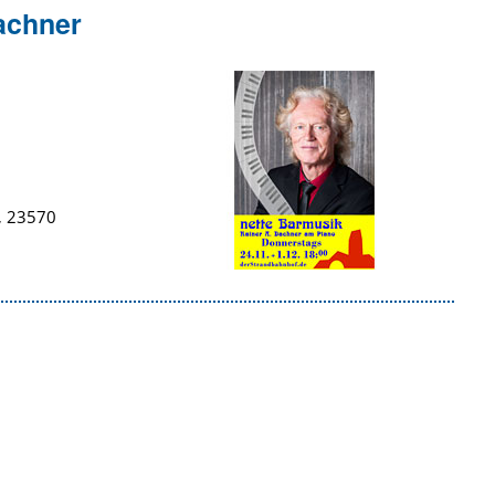
achner
, 23570