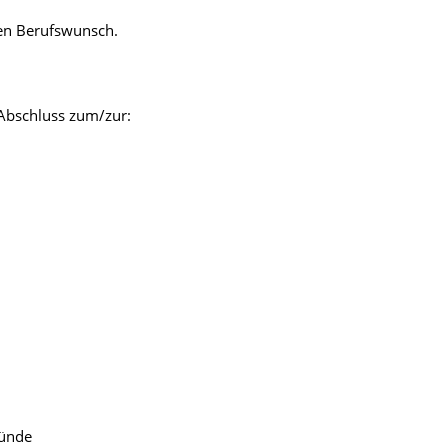
hren Berufswunsch.
 Abschluss zum/zur:
münde