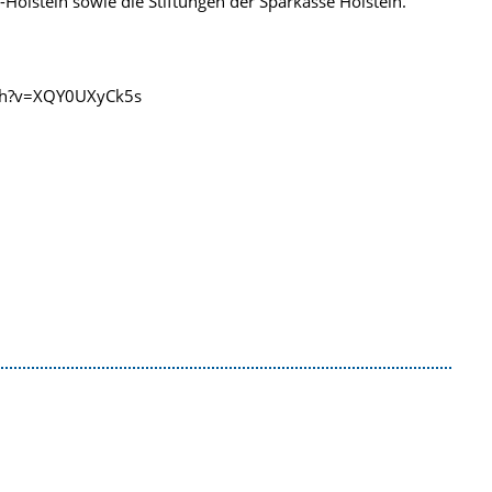
-Holstein sowie die Stiftungen der Sparkasse Holstein.
h?v=XQY0UXyCk5s