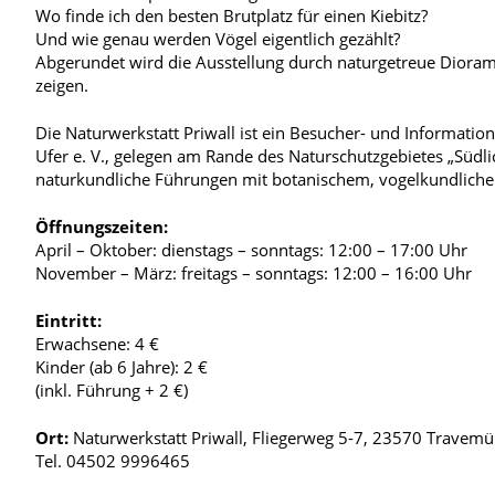
Wo finde ich den besten Brutplatz für einen Kiebitz?
Und wie genau werden Vögel eigentlich gezählt?
Abgerundet wird die Ausstellung durch naturgetreue Dioram
zeigen.
Die Naturwerkstatt Priwall ist ein Besucher- und Informat
Ufer e. V., gelegen am Rande des Naturschutzgebietes „Südlic
naturkundliche Führungen mit botanischem, vogelkundlich
Öffnungszeiten:
April – Oktober: dienstags – sonntags: 12:00 – 17:00 Uhr
November – März: freitags – sonntags: 12:00 – 16:00 Uhr
Eintritt:
Erwachsene: 4 €
Kinder (ab 6 Jahre): 2 €
(inkl. Führung + 2 €)
Ort:
Naturwerkstatt Priwall, Fliegerweg 5-7, 23570 Travemü
Tel. 04502 9996465