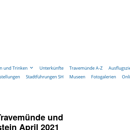
n und Trinken
Unterkünfte
Travemünde A-Z
Ausflugszi
stellungen
Stadtführungen SH
Museen
Fotogalerien
Onl
Travemünde und
tein April 2021