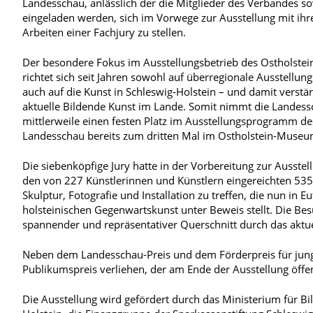
Landesschau, anlässlich der die Mitglieder des Verbandes s
eingeladen werden, sich im Vorwege zur Ausstellung mit ihr
Arbeiten einer Fachjury zu stellen.
Der besondere Fokus im Ausstellungsbetrieb des Ostholst
richtet sich seit Jahren sowohl auf überregionale Ausstellun
auch auf die Kunst in Schleswig-Holstein – und damit verstär
aktuelle Bildende Kunst im Lande. Somit nimmt die Landes
mittlerweile einen festen Platz im Ausstellungsprogramm d
Landesschau bereits zum dritten Mal im Ostholstein-Museum 
Die siebenköpfige Jury hatte in der Vorbereitung zur Ausste
den von 227 Künstlerinnen und Künstlern eingereichten 535
Skulptur, Fotografie und Installation zu treffen, die nun in Eu
holsteinischen Gegenwartskunst unter Beweis stellt. Die Bes
spannender und repräsentativer Querschnitt durch das aktu
Neben dem Landesschau-Preis und dem Förderpreis für junge
Publikumspreis verliehen, der am Ende der Ausstellung öffe
Die Ausstellung wird gefördert durch das Ministerium für B