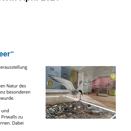
eer“
erausstellung
den Natur des
ganz besonderen
 wurde.
n und
 Priwalls zu
rnen. Dabei