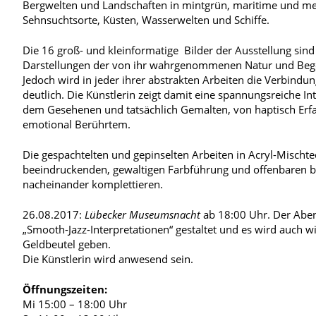
Bergwelten und Landschaften in mintgrün, maritime und me
Sehnsuchtsorte, Küsten, Wasserwelten und Schiffe.
Die 16 groß- und kleinformatige Bilder der Ausstellung sind
Darstellungen der von ihr wahrgenommenen Natur und Be
Jedoch wird in jeder ihrer abstrakten Arbeiten die Verbindu
deutlich. Die Künstlerin zeigt damit eine spannungsreiche In
dem Gesehenen und tatsächlich Gemalten, von haptisch Er
emotional Berührtem.
Die gespachtelten und gepinselten Arbeiten in Acryl-Mischtec
beeindruckenden, gewaltigen Farbführung und offenbaren be
nacheinander komplettieren.
26.08.2017:
Lübecker Museumsnacht
ab 18:00 Uhr. Der Aben
„Smooth-Jazz-Interpretationen“ gestaltet und es wird auch wi
Geldbeutel geben.
Die Künstlerin wird anwesend sein.
Öffnungszeiten:
Mi 15:00 – 18:00 Uhr