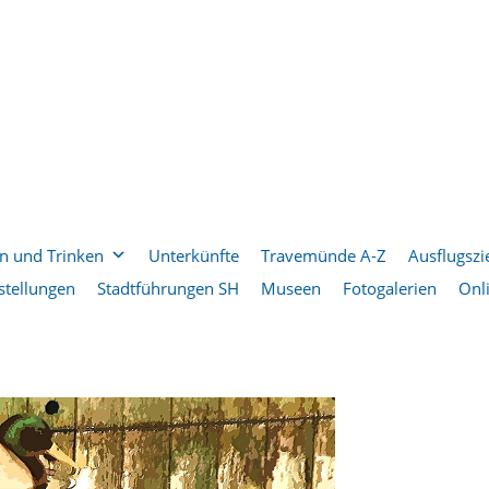
n und Trinken
Unterkünfte
Travemünde A-Z
Ausflugszi
stellungen
Stadtführungen SH
Museen
Fotogalerien
Onl