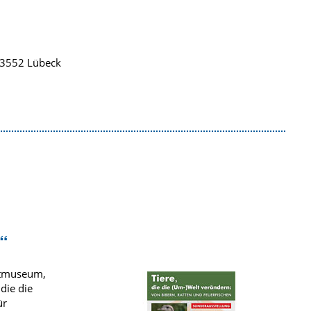
 23552 Lübeck
n“
eitmuseum,
die die
ür