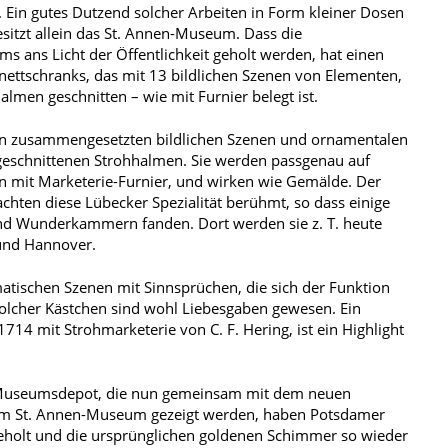
. Ein gutes Dutzend solcher Arbeiten in Form kleiner Dosen
sitzt allein das St. Annen-Museum. Dass die
ans Licht der Öffentlichkeit geholt werden, hat einen
nettschranks, das mit 13 bildlichen Szenen von Elementen,
lmen geschnitten – wie mit Furnier belegt ist.
den zusammengesetzten bildlichen Szenen und ornamentalen
geschnittenen Strohhalmen. Sie werden passgenau auf
n mit Marketerie-Furnier, und wirken wie Gemälde. Der
hten diese Lübecker Spezialität berühmt, so dass einige
 und Wunderkammern fanden. Dort werden sie z. T. heute
 und Hannover.
atischen Szenen mit Sinnsprüchen, die sich der Funktion
olcher Kästchen sind wohl Liebesgaben gewesen. Ein
1714 mit Strohmarketerie von C. F. Hering, ist ein Highlight
 Museumsdepot, die nun gemeinsam mit dem neuen
 im St. Annen-Museum gezeigt werden, haben Potsdamer
eholt und die ursprünglichen goldenen Schimmer so wieder