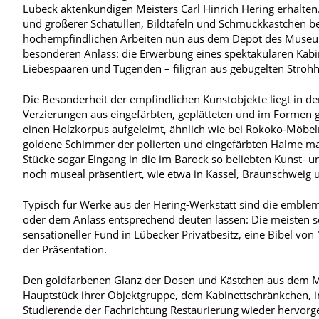
Lübeck aktenkundigen Meisters Carl Hinrich Hering erhalten
und größerer Schatullen, Bildtafeln und Schmuckkästchen be
hochempfindlichen Arbeiten nun aus dem Depot des Museums 
besonderen Anlass: die Erwerbung eines spektakulären Kabi
Liebespaaren und Tugenden – filigran aus gebügelten Strohha
Die Besonderheit der empfindlichen Kunstobjekte liegt in 
Verzierungen aus eingefärbten, geplätteten und im Formen 
einen Holzkorpus aufgeleimt, ähnlich wie bei Rokoko-Möbel
goldene Schimmer der polierten und eingefärbten Halme mac
Stücke sogar Eingang in die im Barock so beliebten Kunst-
noch museal präsentiert, wie etwa in Kassel, Braunschweig
Typisch für Werke aus der Hering-Werkstatt sind die emblem
oder dem Anlass entsprechend deuten lassen: Die meisten s
sensationeller Fund in Lübecker Privatbesitz, eine Bibel von 
der Präsentation.
Den goldfarbenen Glanz der Dosen und Kästchen aus dem
Hauptstück ihrer Objektgruppe, dem Kabinettschränkchen,
Studierende der Fachrichtung Restaurierung wieder hervorg