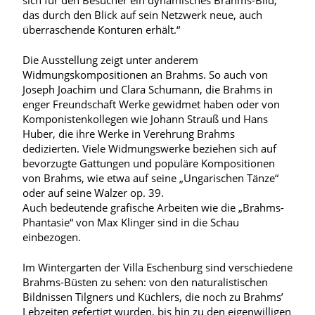
sich für den Besucher ein dynamisches Brahms-Bild,
das durch den Blick auf sein Netzwerk neue, auch
überraschende Konturen erhält.“
Die Ausstellung zeigt unter anderem
Widmungskompositionen an Brahms. So auch von
Joseph Joachim und Clara Schumann, die Brahms in
enger Freundschaft Werke gewidmet haben oder von
Komponistenkollegen wie Johann Strauß und Hans
Huber, die ihre Werke in Verehrung Brahms
dedizierten. Viele Widmungswerke beziehen sich auf
bevorzugte Gattungen und populäre Kompositionen
von Brahms, wie etwa auf seine „Ungarischen Tänze“
oder auf seine Walzer op. 39.
Auch bedeutende grafische Arbeiten wie die „Brahms-
Phantasie“ von Max Klinger sind in die Schau
einbezogen.
Im Wintergarten der Villa Eschenburg sind verschiedene
Brahms-Büsten zu sehen: von den naturalistischen
Bildnissen Tilgners und Küchlers, die noch zu Brahms’
Lebzeiten gefertigt wurden, bis hin zu den eigenwilligen