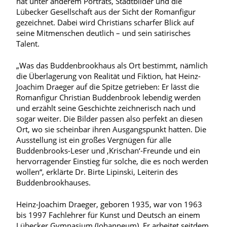
hat unter anderem Porträts, Stadtbilder und die
Lübecker Gesellschaft aus der Sicht der Romanfigur
gezeichnet. Dabei wird Christians scharfer Blick auf
seine Mitmenschen deutlich – und sein satirisches
Talent.
„Was das Buddenbrookhaus als Ort bestimmt, nämlich
die Überlagerung von Realität und Fiktion, hat Heinz-
Joachim Draeger auf die Spitze getrieben: Er lässt die
Romanfigur Christian Buddenbrook lebendig werden
und erzählt seine Geschichte zeichnerisch nach und
sogar weiter. Die Bilder passen also perfekt an diesen
Ort, wo sie scheinbar ihren Ausgangspunkt hatten. Die
Ausstellung ist ein großes Vergnügen für alle
Buddenbrooks-Leser und ‚Krischan‘-Freunde und ein
hervorragender Einstieg für solche, die es noch werden
wollen“, erklärte Dr. Birte Lipinski, Leiterin des
Buddenbrookhauses.
Heinz-Joachim Draeger, geboren 1935, war von 1963
bis 1997 Fachlehrer für Kunst und Deutsch an einem
Lübecker Gymnasium (Johanneum). Er arbeitet seitdem