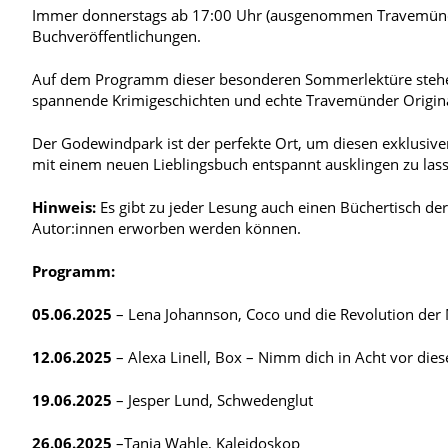
Immer donnerstags ab 17:00 Uhr (ausgenommen Travemünd
Buchveröffentlichungen.
Auf dem Programm dieser besonderen Sommerlektüre stehe
spannende Krimigeschichten und echte Travemünder Origina
Der Godewindpark ist der perfekte Ort, um diesen exklusiven
mit einem neuen Lieblingsbuch entspannt ausklingen zu las
Hinweis:
Es gibt zu jeder Lesung auch einen Büchertisch d
Autor:innen erworben werden können.
Programm:
05.06.2025
– Lena Johannson, Coco und die Revolution der
12.06.2025
– Alexa Linell, Box – Nimm dich in Acht vor dies
19.06.2025
– Jesper Lund, Schwedenglut
26.06.2025
–Tanja Wahle, Kaleidoskop