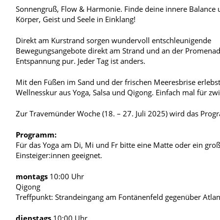
Sonnengruß, Flow & Harmonie. Finde deine innere Balance 
Körper, Geist und Seele in Einklang!
Direkt am Kurstrand sorgen wundervoll entschleunigende
Bewegungsangebote direkt am Strand und an der Promenad
Entspannung pur. Jeder Tag ist anders.
Mit den Füßen im Sand und der frischen Meeresbrise erlebst
Wellnesskur aus Yoga, Salsa und Qigong. Einfach mal für zw
Zur Travemünder Woche (18. – 27. Juli 2025) wird das Prog
Programm:
Für das Yoga am Di, Mi und Fr bitte eine Matte oder ein gro
Einsteiger:innen geeignet.
montags
10:00 Uhr
Qigong
Treffpunkt: Strandeingang am Fontänenfeld gegenüber Atlan
dienstags
10:00 Uhr