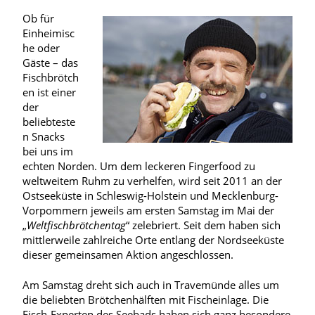
Ob für
Einheimisc
he oder
Gäste – das
Fischbrötch
en ist einer
der
beliebteste
n Snacks
bei uns im
echten Norden. Um dem leckeren Fingerfood zu
weltweitem Ruhm zu verhelfen, wird seit 2011 an der
Ostseeküste in Schleswig-Holstein und Mecklenburg-
Vorpommern jeweils am ersten Samstag im Mai der
„
Weltfischbrötchentag
“ zelebriert. Seit dem haben sich
mittlerweile zahlreiche Orte entlang der Nordseeküste
dieser gemeinsamen Aktion angeschlossen.
Am Samstag dreht sich auch in Travemünde alles um
die beliebten Brötchenhälften mit Fischeinlage. Die
Fisch-Experten des Seebads haben sich ganz besondere