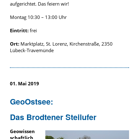
aufgerichtet. Das feiern wir!
Montag 10:30 – 13:00 Uhr
Eintritt:
frei
Ort:
Marktplatz, St. Lorenz, Kirchenstraße, 2350
Lübeck-Travemünde
01. Mai 2019
GeoOstsee:
Das Brodtener Steilufer
Geowissen
schaftlich