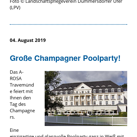
Foto © Landschaftspflegeverein Dummersdorfer Ufer
(LPV)
04. August 2019
Große Champagner Poolparty!
Das A-
ROSA
Travemünd
e feiert mit
Ihnen den
Tag des
Champagne
rs.
Eine
einzigartige und glanzvolle Poolparty ganz in Weiß mit