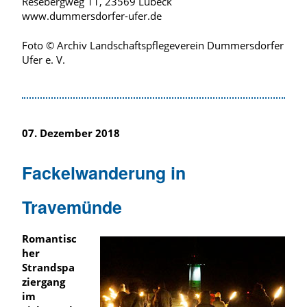
Resebergweg 11, 23569 Lübeck
www.dummersdorfer-ufer.de
Foto © Archiv Landschaftspflegeverein Dummersdorfer
Ufer e. V.
07. Dezember 2018
Fackelwanderung in
Travemünde
Romantisc
her
Strandspa
ziergang
im