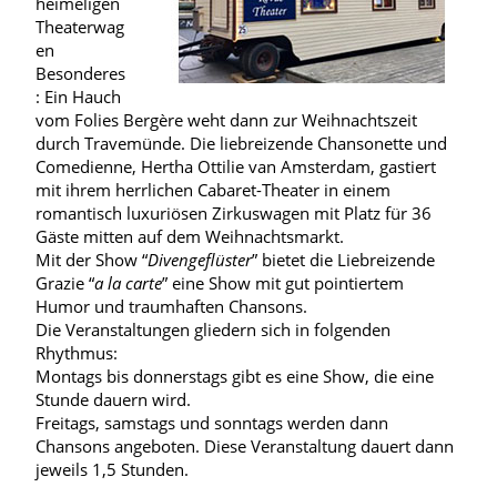
heimeligen
Theaterwag
en
Besonderes
: Ein Hauch
vom Folies Bergère weht dann zur Weihnachtszeit
durch Travemünde. Die liebreizende Chansonette und
Comedienne, Hertha Ottilie van Amsterdam, gastiert
mit ihrem herrlichen Cabaret-Theater in einem
romantisch luxuriösen Zirkuswagen mit Platz für 36
Gäste mitten auf dem Weihnachtsmarkt.
Mit der Show “
Divengeflüster
” bietet die Liebreizende
Grazie “
a la carte
” eine Show mit gut pointiertem
Humor und traumhaften Chansons.
Die Veranstaltungen gliedern sich in folgenden
Rhythmus:
Montags bis donnerstags gibt es eine Show, die eine
Stunde dauern wird.
Freitags, samstags und sonntags werden dann
Chansons angeboten. Diese Veranstaltung dauert dann
jeweils 1,5 Stunden.