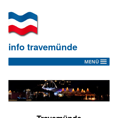
info travemünde
MENÜ
Travemünde