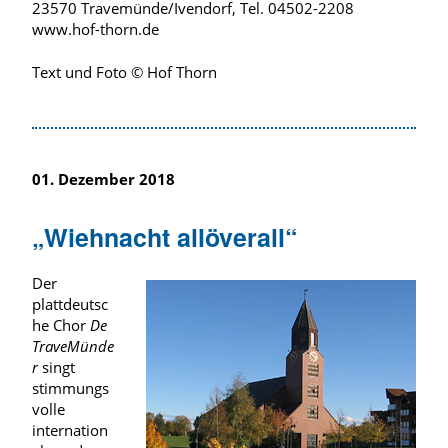
23570 Travemünde/Ivendorf, Tel. 04502-2208
www.hof-thorn.de
Text und Foto © Hof Thorn
01. Dezember 2018
„Wiehnacht allöverall“
Der
plattdeutsc
he Chor
De
TraveMünde
r
singt
stimmungs
volle
internation