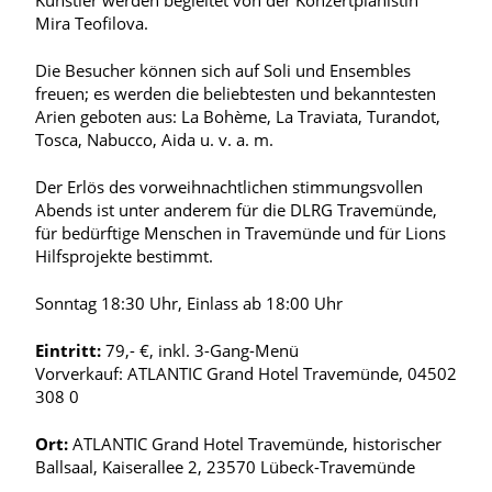
Künstler werden begleitet von der Konzertpianistin
Mira Teofilova.
Die Besucher können sich auf Soli und Ensembles
freuen; es werden die beliebtesten und bekanntesten
Arien geboten aus: La Bohème, La Traviata, Turandot,
Tosca, Nabucco, Aida u. v. a. m.
Der Erlös des vorweihnachtlichen stimmungsvollen
Abends ist unter anderem für die DLRG Travemünde,
für bedürftige Menschen in Travemünde und für Lions
Hilfsprojekte bestimmt.
Sonntag 18:30 Uhr,
Einlass ab
18:00 Uhr
Eintritt:
79,- €, inkl. 3-Gang-Menü
Vorverkauf: ATLANTIC Grand Hotel Travemünde, 04502
308 0
Ort:
ATLANTIC Grand Hotel Travemünde, historischer
Ballsaal, Kaiserallee 2, 23570 Lübeck-Travemünde