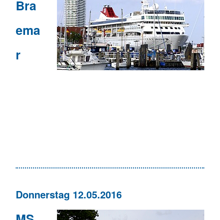
Bra
ema
r
Donnerstag 12.05.2016
MS