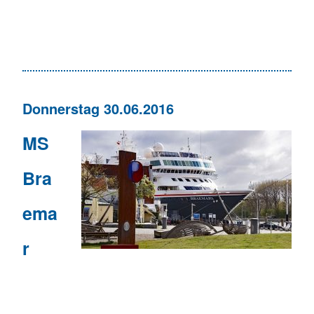
Donnerstag 30.06.2016
MS
Bra
ema
r