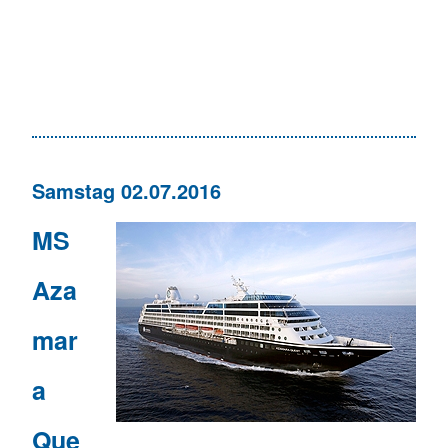
Samstag 02.07.2016
MS
Aza
mar
a
Que