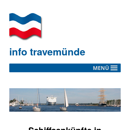
info travemünde
MENÜ
Schiffsankünfte in