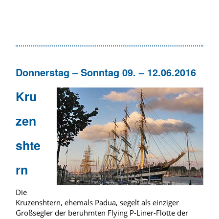
Donnerstag – Sonntag 09. – 12.06.2016
Kru
zen
shte
rn
Die
Kruzenshtern, ehemals Padua, segelt als einziger
Großsegler der berühmten Flying P-Liner-Flotte der