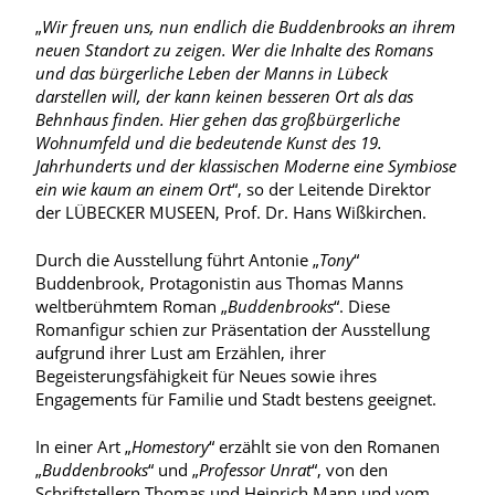
„
Wir freuen uns, nun endlich die Buddenbrooks an ihrem
neuen Standort zu zeigen. Wer die Inhalte des Romans
und das bürgerliche Leben der Manns in Lübeck
darstellen will, der kann keinen besseren Ort als das
Behnhaus finden. Hier gehen das großbürgerliche
Wohnumfeld und die bedeutende Kunst des 19.
Jahrhunderts und der klassischen Moderne eine Symbiose
ein wie kaum an einem Ort
“, so der Leitende Direktor
der LÜBECKER MUSEEN, Prof. Dr. Hans Wißkirchen.
Durch die Ausstellung führt Antonie „
Tony
“
Buddenbrook, Protagonistin aus Thomas Manns
weltberühmtem Roman „
Buddenbrooks
“. Diese
Romanfigur schien zur Präsentation der Ausstellung
aufgrund ihrer Lust am Erzählen, ihrer
Begeisterungsfähigkeit für Neues sowie ihres
Engagements für Familie und Stadt bestens geeignet.
In einer Art „
Homestory
“ erzählt sie von den Romanen
„
Buddenbrooks
“ und „
Professor Unrat
“, von den
Schriftstellern Thomas und Heinrich Mann und vom