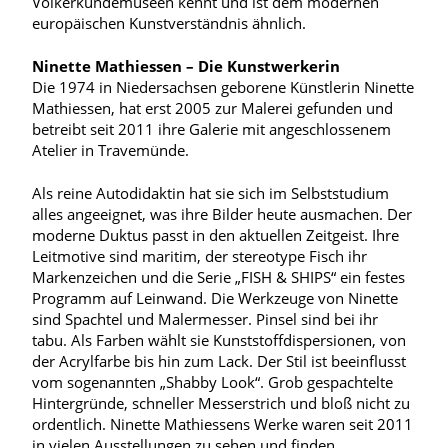
Völkerkundemuseen kennt und ist dem modernen
europäischen Kunstverständnis ähnlich.
Ninette Mathiessen – Die Kunstwerkerin
Die 1974 in Niedersachsen geborene Künstlerin Ninette
Mathiessen, hat erst 2005 zur Malerei gefunden und
betreibt seit 2011 ihre Galerie mit angeschlossenem
Atelier in Travemünde.
Als reine Autodidaktin hat sie sich im Selbststudium
alles angeeignet, was ihre Bilder heute ausmachen. Der
moderne Duktus passt in den aktuellen Zeitgeist. Ihre
Leitmotive sind maritim, der stereotype Fisch ihr
Markenzeichen und die Serie „FISH & SHIPS“ ein festes
Programm auf Leinwand. Die Werkzeuge von Ninette
sind Spachtel und Malermesser. Pinsel sind bei ihr
tabu. Als Farben wählt sie Kunststoffdispersionen, von
der Acrylfarbe bis hin zum Lack. Der Stil ist beeinflusst
vom sogenannten „Shabby Look“. Grob gespachtelte
Hintergründe, schneller Messerstrich und bloß nicht zu
ordentlich. Ninette Mathiessens Werke waren seit 2011
in vielen Ausstellungen zu sehen und finden