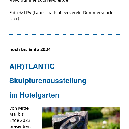
www.dummersdorfer-ufer.de
Foto © LPV (Landschaftspflegeverein Dummersdorfer
Ufer)
noch bis Ende 2024
A(R)TLANTIC
Skulpturenausstellung
im Hotelgarten
Von Mitte
Mai bis
Ende 2023
präsentiert