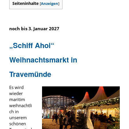
Seiteninhalte
[
Anzeigen
]
noch bis 3. Januar 2027
„Schiff Ahoi“
Weihnachtsmarkt in
Travemünde
Es wird
wieder
maritim
weihnachtli
ch in
unserem
schönen