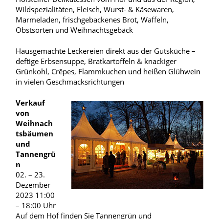
Wildspezialitäten, Fleisch, Wurst- & Käsewaren,
Marmeladen, frischgebackenes Brot, Waffeln,
Obstsorten und Weihnachtsgebäck
Hausgemachte Leckereien direkt aus der Gutsküche –
deftige Erbsensuppe, Bratkartoffeln & knackiger
Grünkohl, Crêpes, Flammkuchen und heißen Glühwein
in vielen Geschmacksrichtungen
Verkauf
von
Weihnach
tsbäumen
und
Tannengrü
n
02. – 23.
Dezember
2023 11:00
– 18:00 Uhr
Auf dem Hof finden Sie Tannengrün und