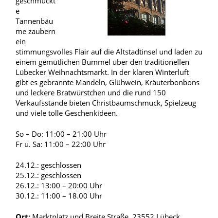
geschmückt
e
Tannenbäu
me zaubern
ein
stimmungsvolles Flair auf die Altstadtinsel und laden zu
einem gemütlichen Bummel über den traditionellen
Lübecker Weihnachtsmarkt. In der klaren Winterluft
gibt es gebrannte Mandeln, Glühwein, Kräuterbonbons
und leckere Bratwürstchen und die rund 150
Verkaufsstände bieten Christbaumschmuck, Spielzeug
und viele tolle Geschenkideen.
So – Do: 11:00 – 21:00 Uhr
Fr u. Sa: 11:00 – 22:00 Uhr
24.12.: geschlossen
25.12.: geschlossen
26.12.: 13:00 – 20:00 Uhr
30.12.: 11:00 – 18.00 Uhr
Ort:
Marktplatz und Breite Straße, 23552 Lübeck