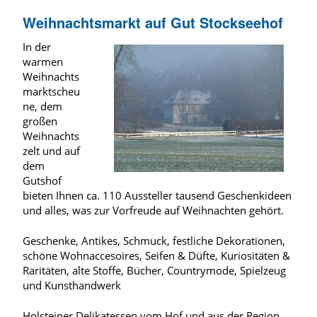
Weihnachtsmarkt auf Gut Stockseehof
In der
warmen
Weihnachts
marktscheu
ne, dem
großen
Weihnachts
zelt und auf
dem
Gutshof
bieten Ihnen ca. 110 Aussteller tausend Geschenkideen
und alles, was zur Vorfreude auf Weihnachten gehört.
Geschenke, Antikes, Schmuck, festliche Dekorationen,
schöne Wohnaccesoires, Seifen & Düfte, Kuriositäten &
Raritäten, alte Stoffe, Bücher, Countrymode, Spielzeug
und Kunsthandwerk
Holsteiner Delikatessen vom Hof und aus der Region,