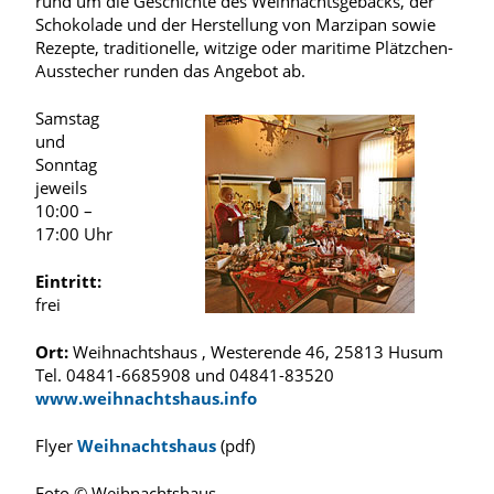
rund um die Geschichte des Weihnachtsgebäcks, der
Schokolade und der Herstellung von Marzipan sowie
Rezepte, traditionelle, witzige oder maritime Plätzchen-
Ausstecher runden das Angebot ab.
Samstag
und
Sonntag
jeweils
10:00 –
17:00 Uhr
Eintritt:
frei
Ort:
Weihnachtshaus , Westerende 46, 25813 Husum
Tel. 04841-6685908 und 04841-83520
www.weihnachtshaus.info
Flyer
Weihnachtshaus
(pdf)
Foto © Weihnachtshaus