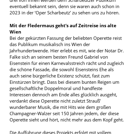
drei von ihnen werden dem Scharbeutzer Publikum
eventuell bekannt sein, denn sie waren auch schon in
2023 in der ‘Oper Scharbeutz’ zu sehen uns zu hören.
Mit der Fledermaus geht’s auf Zeitreise ins alte
Wien
Bei der gekürzten Fassung der beliebten Operette reist
das Publikum musikalisch ins Wien der
Jahrhundertwende. Hier erlebt es mit, wie der Notar Dr.
Falke sich an seinem besten Freund Gabriel von
Eisenstein für einen Karnevalsstreich rächt und zugleich
die schöne Fassade, die sowohl Eisensteins Ehe als
auch seine bürgerliche Existenz schützt, fast zum
Einstürzen bringt. Dass bei diesem bunten Reigen um
gesellschaftliche Doppelmoral und handfeste
Interessen dennoch am Ende alles glücklich ausgeht,
verdankt diese Operette nicht zuletzt Strauß’
wunderbarer Musik, die mit Hits wie dem großen
Champagner-Walzer seit 150 Jahren jedem, der diese
Operette sieht und hört, nicht mehr aus dem Kopf geht.
Die Aufführung dieses Projekts erfolgt mit vollem