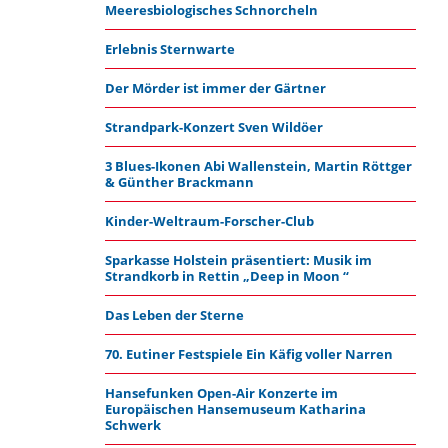
Meeresbiologisches Schnorcheln
Erlebnis Sternwarte
Der Mörder ist immer der Gärtner
Strandpark-Konzert Sven Wildöer
3 Blues-Ikonen Abi Wallenstein, Martin Röttger
& Günther Brackmann
Kinder-Weltraum-Forscher-Club
Sparkasse Holstein präsentiert: Musik im
Strandkorb in Rettin „Deep in Moon “
Das Leben der Sterne
70. Eutiner Festspiele Ein Käfig voller Narren
Hansefunken Open-Air Konzerte im
Europäischen Hansemuseum Katharina
Schwerk