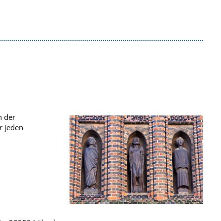
in der
r jeden