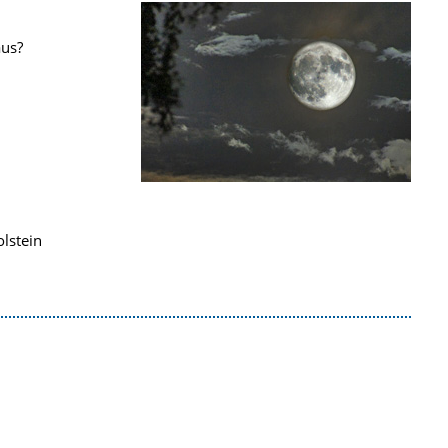
aus?
lstein