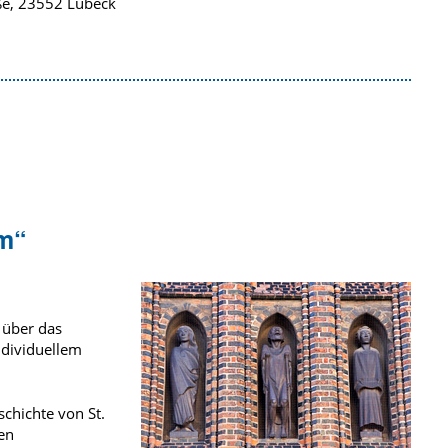
ße, 23552 Lübeck
um“
 über das
ndividuellem
chichte von St.
en