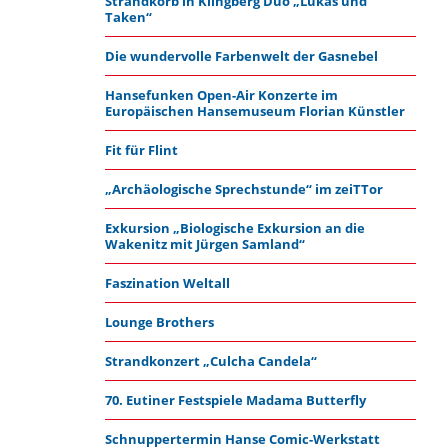
Strandkorb in Klingberg Duo „Lukas und
Taken“
Die wundervolle Farbenwelt der Gasnebel
Hansefunken Open-Air Konzerte im
Europäischen Hansemuseum Florian Künstler
Fit für Flint
„Archäologische Sprechstunde“ im zeiTTor
Exkursion „Biologische Exkursion an die
Wakenitz mit Jürgen Samland“
Faszination Weltall
Lounge Brothers
Strandkonzert „Culcha Candela“
70. Eutiner Festspiele Madama Butterfly
Schnuppertermin Hanse Comic-Werkstatt