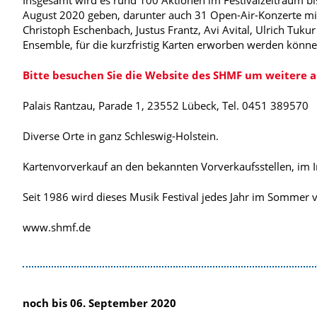
Insgesamt wird es rund 100 Aktionen im Festivalzeitraum b
August 2020 geben, darunter auch 31 Open-Air-Konzerte mi
Christoph Eschenbach, Justus Frantz, Avi Avital, Ulrich T
Ensemble, für die kurzfristig Karten erworben werden könne
Bitte besuchen Sie die Website des SHMF um weitere 
Palais Rantzau, Parade 1, 23552 Lübeck, Tel. 0451 389570
Diverse Orte in ganz Schleswig-Holstein.
Kartenvorverkauf an den bekannten Vorverkaufsstellen, im 
Seit 1986 wird dieses Musik Festival jedes Jahr im Sommer v
www.shmf.de
noch bis 06. September 2020