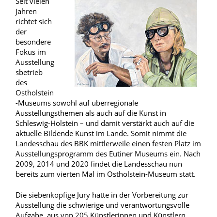
Seit vielen
Jahren
richtet sich
der
besondere
Fokus im
Ausstellung
sbetrieb
des
Ostholstein
-Museums sowohl auf überregionale
Ausstellungsthemen als auch auf die Kunst in
Schleswig-Holstein – und damit verstärkt auch auf die
aktuelle Bildende Kunst im Lande. Somit nimmt die
Landesschau des BBK mittlerweile einen festen Platz im
Ausstellungsprogramm des Eutiner Museums ein. Nach
2009, 2014 und 2020 findet die Landesschau nun
bereits zum vierten Mal im Ostholstein-Museum statt.
Die siebenköpfige Jury hatte in der Vorbereitung zur
Ausstellung die schwierige und verantwortungsvolle
Aufgabe, aus von 205 Künstlerinnen und Künstlern