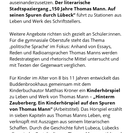
auseinanderzusetzen.
Der literarische
Stadtspaziergang
„150 Jahre Thomas Mann. Auf
seinen Spuren durch Lübeck“
führt zu Stationen aus
Leben und Werk des Schriftstellers.
Weitere Angebote richten sich gezielt an Schüler:innen.
Für die gymnasiale Oberstufe steht das Thema
‚politische Sprache‘ im Fokus: Anhand von Essays,
Reden und Radioansprachen Thomas Manns werden
Redestrategien und rhetorische Mittel untersucht und
mit Texten der Gegenwart verglichen.
Für Kinder im Alter von 8 bis 11 Jahren entwickelt das
Buddenbrookhaus gemeinsam mit dem
Kinderbuchautor Matthias Kröner ein
Kinderhörspiel
zu Leben und Werk von Thomas Mann –
„Hinterm
Zauberberg. Ein Kinderhörspiel auf den Spuren
von Thomas Mann“
(Arbeitstitel). Das Hörspiel erzählt
in sieben Kapiteln aus Thomas Manns Leben, eng
verknüpft mit Auszügen aus seinem literarischen
Schaffen.
Durch
die Geschichte führt Lubeca, Lübecks