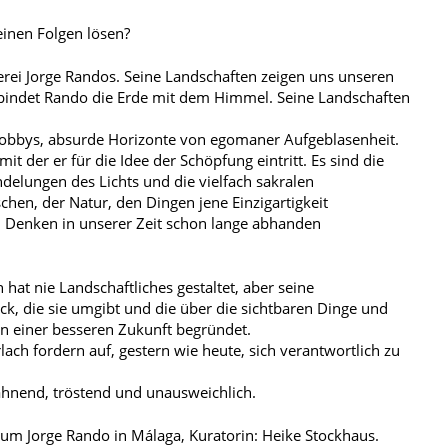
inen Folgen lösen?
erei Jorge Randos. Seine Landschaften zeigen uns unseren
erbindet Rando die Erde mit dem Himmel. Seine Landschaften
lobbys, absurde Horizonte von egomaner Aufgeblasenheit.
t der er für die Idee der Schöpfung eintritt. Es sind die
elungen des Lichts und die vielfach sakralen
hen, der Natur, den Dingen jene Einzigartigkeit
n Denken in unserer Zeit schon lange abhanden
 hat nie Landschaftliches gestaltet, aber seine
ck, die sie umgibt und die über die sichtbaren Dinge und
en einer besseren Zukunft begründet.
ach fordern auf, gestern wie heute, sich verantwortlich zu
mahnend, tröstend und unausweichlich.
eum Jorge Rando in Málaga, Kuratorin: Heike Stockhaus.