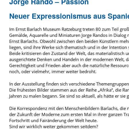
Jorge Rando – Passion
Neuer Expressionismus aus Spani
Im Ernst Barlach Museum Ratzeburg treten 80 zum Teil gro
Gemälde, Aquarelle und Miniaturen Jorge Randos in Dialog 
Ernst Barlachs. Obwohl zwischen den beiden Künstlern mehr
liegen, sind ihre Werke sich thematisch und in der Intention
Beide kritisieren den Zustand der Welt, das materialistisch 
ausgerichtete Denken und Handeln in der modernen Welt, da
Gerechtigkeit und Frieden aber auch die natürliche Ressour
noch, oder vielmehr, immer weiter bedroht.
In der Ausstellung finden sich verschiedene Themengruppen
Die frühesten Bilder stammen aus der Reihe „Afrika“, die R
Jahren zu malen begann. Sie sind so aktuell, als hätte er si
Die Korrespondenz mit den Menschenbildern Barlachs, die n
der Zukunft der Moderne zum ersten Mal in ihrer ganzen Tra
Fortschritt und Fairänderung der Welt heute.
Sind wir wirklich weiter gekommen seitdem?