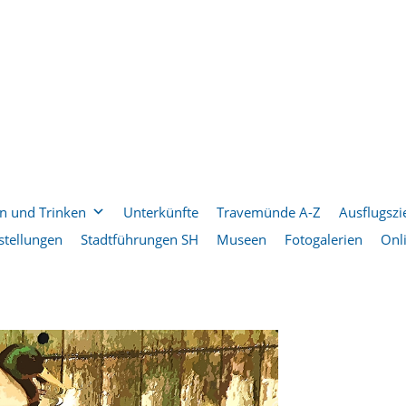
n und Trinken
Unterkünfte
Travemünde A-Z
Ausflugszi
stellungen
Stadtführungen SH
Museen
Fotogalerien
Onl