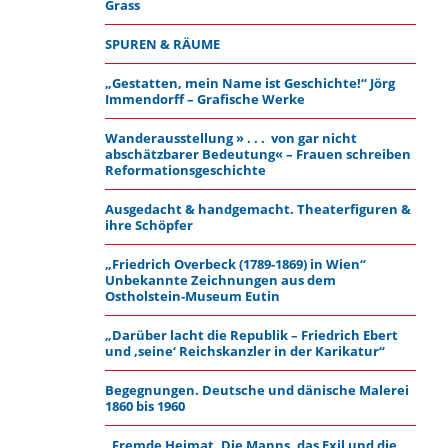
Grass
SPUREN & RÄUME
„Gestatten, mein Name ist Geschichte!“ Jörg
Immendorff – Grafische Werke
Wanderausstellung » . . . von gar nicht
abschätzbarer Bedeutung« – Frauen schreiben
Reformationsgeschichte
Ausgedacht & handgemacht. Theaterfiguren &
ihre Schöpfer
„Friedrich Overbeck (1789-1869) in Wien“
Unbekannte Zeichnungen aus dem
Ostholstein-Museum Eutin
„Darüber lacht die Republik – Friedrich Ebert
und ‚seine‘ Reichskanzler in der Karikatur“
Begegnungen. Deutsche und dänische Malerei
1860 bis 1960
„Fremde Heimat. Die Manns, das Exil und die