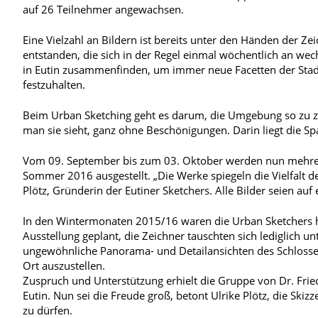
auf 26 Teilnehmer angewachsen.
Eine Vielzahl an Bildern ist bereits unter den Händen der Ze
entstanden, die sich in der Regel einmal wöchentlich an we
in Eutin zusammenfinden, um immer neue Facetten der Stad
festzuhalten.
Beim Urban Sketching geht es darum, die Umgebung so zu z
man sie sieht, ganz ohne Beschönigungen. Darin liegt die Sp
Vom 09. September bis zum 03. Oktober werden nun mehre
Sommer 2016 ausgestellt. „Die Werke spiegeln die Vielfalt d
Plötz, Gründerin der Eutiner Sketchers. Alle Bilder seien au
In den Wintermonaten 2015/16 waren die Urban Sketchers hä
Ausstellung geplant, die Zeichner tauschten sich lediglich 
ungewöhnliche Panorama- und Detailansichten des Schlosses 
Ort auszustellen.
Zuspruch und Unterstützung erhielt die Gruppe von Dr. Fried
Eutin. Nun sei die Freude groß, betont Ulrike Plötz, die S
zu dürfen.